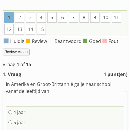
1
2
3
4
5
6
7
8
9
10
11
12
13
14
15
Huidig
Review
Beantwoord
Goed
Fout
Vraag
1
of
15
1
. Vraag
1
punt(en)
In Amerika en Groot-Brittannië ga je naar school
vanaf de leeftijd van
4 jaar
5 jaar