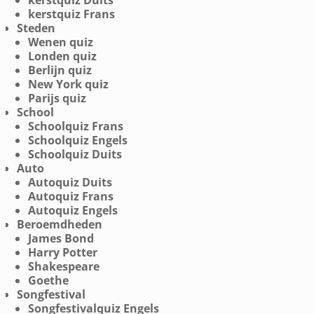
kerstquiz Duits
kerstquiz Frans
Steden
Wenen quiz
Londen quiz
Berlijn quiz
New York quiz
Parijs quiz
School
Schoolquiz Frans
Schoolquiz Engels
Schoolquiz Duits
Auto
Autoquiz Duits
Autoquiz Frans
Autoquiz Engels
Beroemdheden
James Bond
Harry Potter
Shakespeare
Goethe
Songfestival
Songfestivalquiz Engels