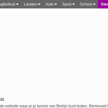
gfestival
Landen
Auto
Sport
School
Ste
uiz
 website waar je je kennis van Berlijn kunt testen. Benieuwd ho