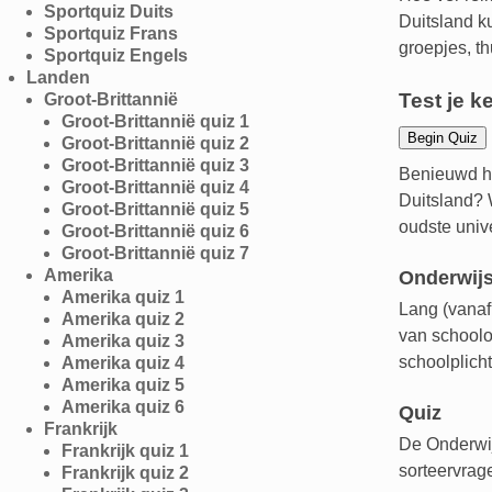
Sportquiz Duits
Duitsland ku
Sportquiz Frans
groepjes, th
Sportquiz Engels
Landen
Test je k
Groot-Brittannië
Groot-Brittannië quiz 1
Groot-Brittannië quiz 2
Groot-Brittannië quiz 3
Benieuwd ho
Groot-Brittannië quiz 4
Duitsland? W
Groot-Brittannië quiz 5
oudste univ
Groot-Brittannië quiz 6
Groot-Brittannië quiz 7
Amerika
Onderwijs
Amerika quiz 1
Lang (vanaf
Amerika quiz 2
van schoolo
Amerika quiz 3
schoolplich
Amerika quiz 4
Amerika quiz 5
Amerika quiz 6
Quiz
Frankrijk
De Onderwij
Frankrijk quiz 1
sorteervrag
Frankrijk quiz 2