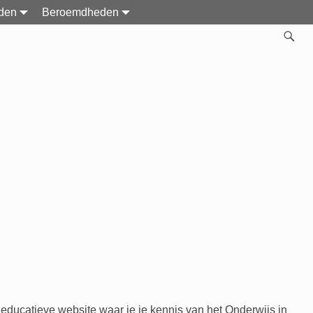
den
Beroemdheden
 educatieve website waar je je kennis van het Onderwijs in