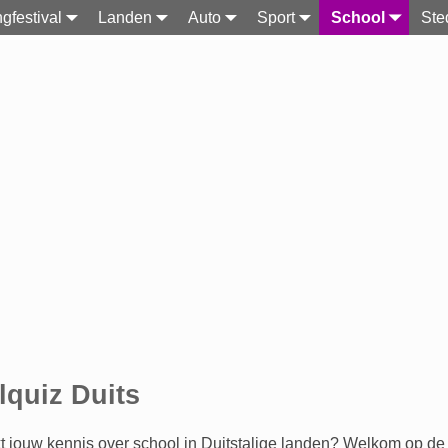
gfestival
Landen
Auto
Sport
School
Ste
quiz Duits
kt jouw kennis over school in Duitstalige landen? Welkom op de