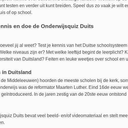
nt testen en verder uit kunt breiden. Speel dus zo vaak je wilt e
uis of op school.
ennis en doe de Onderwijsquiz Duits
eveel jij al weet? Test je kennis van het Duitse schoolsysteem 
elke niveaus zijn er? Met welke leeftijd begint de leerplicht? 
ersiteit van Duitsland? Feiten en leuke weetjes over school en 
 in Duitsland
 de Middeleeuwen) hoorden de meeste scholen bij de kerk, so
nderwijs was de reformator Maarten Luther. Eind 16de eeuw wer
t geïntroduceerd. In de jaren zestig van de 20ste eeuw ontstond
squiz Duits bevat veel beeld- en/of videomateriaal en stelt m
en.