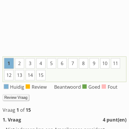
1
2
3
4
5
6
7
8
9
10
11
12
13
14
15
Huidig
Review
Beantwoord
Goed
Fout
Vraag
1
of
15
1
. Vraag
4
punt(en)