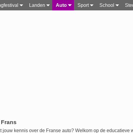
gfestival
Landen
Auto
Sport
School
Ste
 Frans
kt jouw kennis over de Franse auto? Welkom op de educatieve 