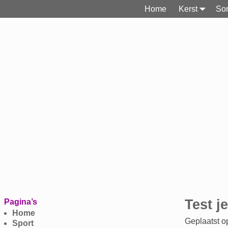
Home
Kerst
Son
Bericht navi
Test j
Pagina’s
Home
Geplaatst 
Sport