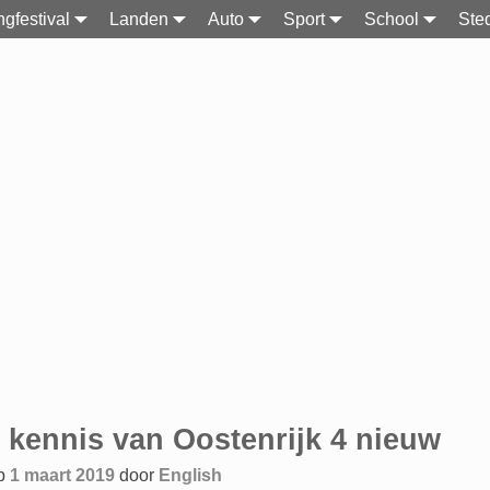
gfestival
Landen
Auto
Sport
School
Ste
gatie
e kennis van Oostenrijk 4 nieuw
op
1 maart 2019
door
English