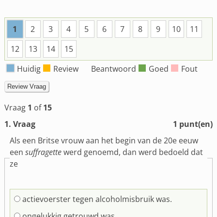
1
2
3
4
5
6
7
8
9
10
11
12
13
14
15
Huidig
Review
Beantwoord
Goed
Fout
Vraag
1
of
15
1
. Vraag
1
punt(en)
Als een Britse vrouw aan het begin van de 20e eeuw
een
suffragette
werd genoemd, dan werd bedoeld dat
ze
actievoerster tegen alcoholmisbruik was.
ongelukkig getrouwd was.