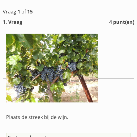
Vraag
1
of
15
1
. Vraag
4
punt(en)
Plaats de streek bij de wijn.