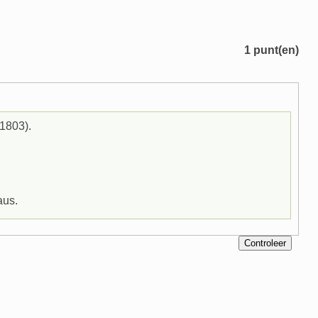
1
punt(en)
-1803).
aus.