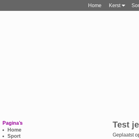
Home
Kerst
Son
Bericht navi
Test j
Pagina’s
Home
Geplaatst 
Sport