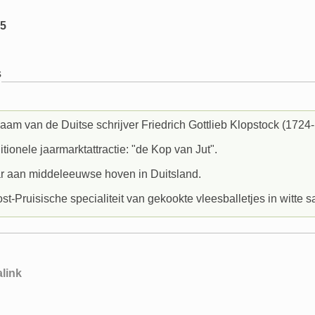
5
s
aam van de Duitse schrijver Friedrich Gottlieb Klopstock (1724
itionele jaarmarktattractie: "de Kop van Jut".
r aan middeleeuwse hoven in Duitsland.
t-Pruisische specialiteit van gekookte vleesballetjes in witte s
link
gatie