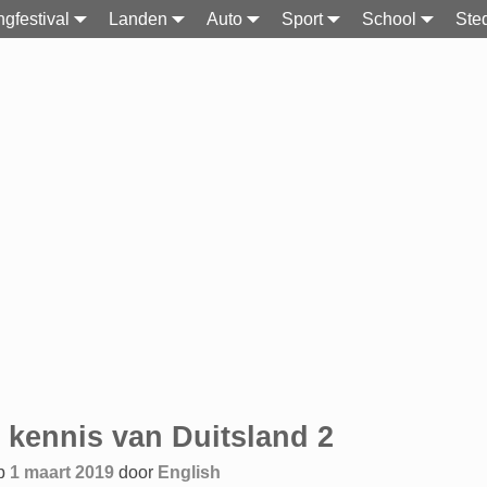
gfestival
Landen
Auto
Sport
School
Ste
gatie
e kennis van Duitsland 2
op
1 maart 2019
door
English