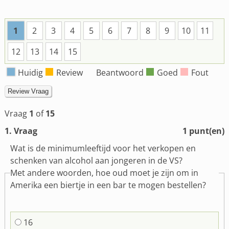
1
2
3
4
5
6
7
8
9
10
11
12
13
14
15
Huidig
Review
Beantwoord
Goed
Fout
Vraag
1
of
15
1
. Vraag
1
punt(en)
Wat is de minimumleeftijd voor het verkopen en
schenken van alcohol aan jongeren in de VS?
Met andere woorden, hoe oud moet je zijn om in
Amerika een biertje in een bar te mogen bestellen?
16