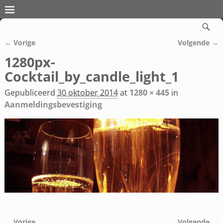
← Vorige
Volgende →
Afbeeldingsnavigatie
1280px-
Cocktail_by_candle_light_1
Gepubliceerd
30 oktober 2014
at
1280 × 445
in
Aanmeldingsbevestiging
← Vorige
Volgende →