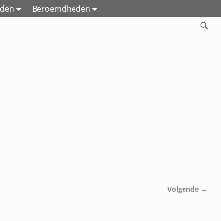
eden
Beroemdheden
Volgende →