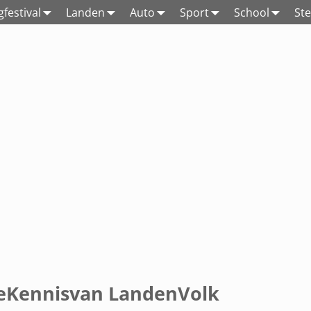
festival
Landen
Auto
Sport
School
St
navigatie
eKennisvan LandenVolk