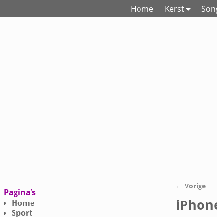
Home
Kerst
Song
← Vorige
Afbeeldings
Pagina’s
iPhon
Home
Sport